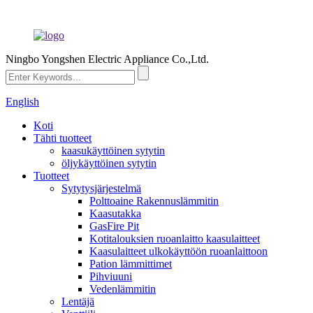
Ningbo Yongshen Electric Appliance Co.,Ltd.
English
Koti
Tähti tuotteet
kaasukäyttöinen sytytin
öljykäyttöinen sytytin
Tuotteet
Sytytysjärjestelmä
Polttoaine Rakennuslämmitin
Kaasutakka
GasFire Pit
Kotitalouksien ruoanlaitto kaasulaitteet
Kaasulaitteet ulkokäyttöön ruoanlaittoon
Pation lämmittimet
Pihviuuni
Vedenlämmitin
Lentäjä