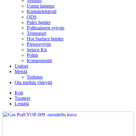
Venttiili
Uunin lamppu
Kipinäelektrodi
ODS
Pules Igniter
Polttoaineen sytytin
Termopari
Hot Surface Igniter
Pietsosytytin
Senice Kit
Poltin
Komponentit
Uutiset
Meistä
Todistus
Ota meihin yhteyttä
Koti
Tuotteet
Lentäjä