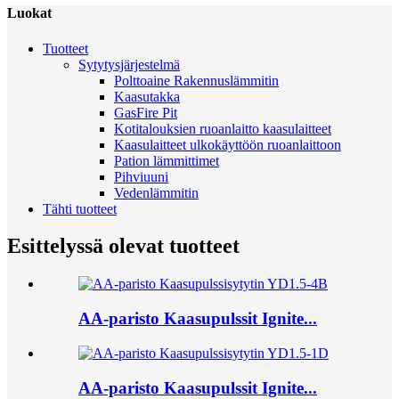
Luokat
Tuotteet
Sytytysjärjestelmä
Polttoaine Rakennuslämmitin
Kaasutakka
GasFire Pit
Kotitalouksien ruoanlaitto kaasulaitteet
Kaasulaitteet ulkokäyttöön ruoanlaittoon
Pation lämmittimet
Pihviuuni
Vedenlämmitin
Tähti tuotteet
Esittelyssä olevat tuotteet
AA-paristo Kaasupulssit Ignite...
AA-paristo Kaasupulssit Ignite...