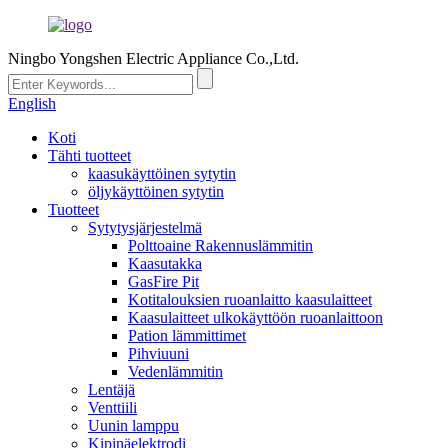
Ningbo Yongshen Electric Appliance Co.,Ltd.
English
Koti
Tähti tuotteet
kaasukäyttöinen sytytin
öljykäyttöinen sytytin
Tuotteet
Sytytysjärjestelmä
Polttoaine Rakennuslämmitin
Kaasutakka
GasFire Pit
Kotitalouksien ruoanlaitto kaasulaitteet
Kaasulaitteet ulkokäyttöön ruoanlaittoon
Pation lämmittimet
Pihviuuni
Vedenlämmitin
Lentäjä
Venttiili
Uunin lamppu
Kipinäelektrodi