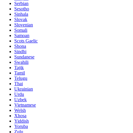
Serbian
Sesotho
Sinhala
Slovak
Slovenian
Somali
Samoan
Scots Gaelic
Shona
Sindhi
Sundanese
Swahili
Tajik
Tamil
Telugu
Thai
Ukrainian
Urdu
Uzbek
Vietnamese
Welsh
Xhosa
Yiddish
Yoruba
Zulu