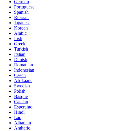
German
Portuguese
Spanish
Russian
Japanese
Korean
Arabic
Irish
Greek
Turkish
Italian
Danish
Romanian
Indonesian
Czech
Afrikaans
Swedish
Polish
Basque
Catalan
Esperanto
Hindi
Lao
Albanian
Amharic