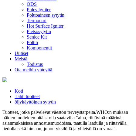
ODS
Pules Igniter
Polttoaineen sytytin
Termopari
Hot Surface Igniter
Pietsosytytin
Senice Kit
Poltin
Komponentit
Uutiset
Meistä
Todistus
Ota meihin yhteyttä
Koti
Tähti tuotteet
öljykäyttöinen sytytin
Tuotteet, jotka palvelevat väestön terveystarpeita.WHO:n mukaan
näiden tuotteiden pitäisi olla saatavilla "aina, riittävinä määrinä,
asianmukaisissa annostusmuodoissa, taatulla laadulla ja riittävällä
tiedolla sekä hintaan, johon yksilöllä ja yhteisöllä on varaa".