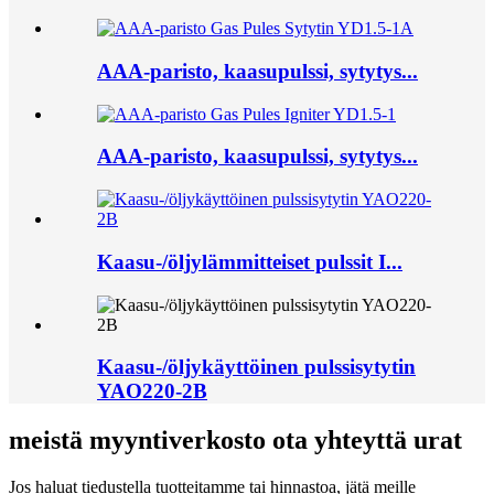
AAA-paristo, kaasupulssi, sytytys...
AAA-paristo, kaasupulssi, sytytys...
Kaasu-/öljylämmitteiset pulssit I...
Kaasu-/öljykäyttöinen pulssisytytin
YAO220-2B
meistä myyntiverkosto ota yhteyttä urat
Jos haluat tiedustella tuotteitamme tai hinnastoa, jätä meille