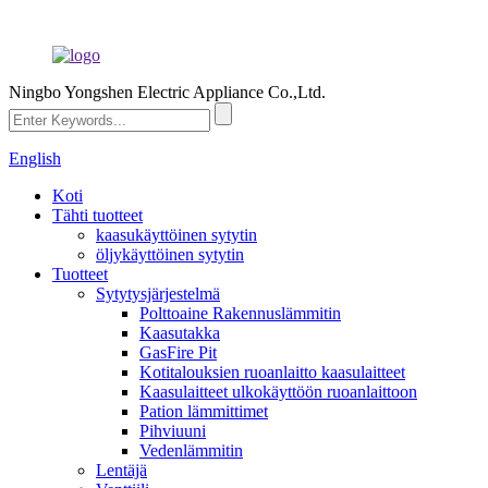
Ningbo Yongshen Electric Appliance Co.,Ltd.
English
Koti
Tähti tuotteet
kaasukäyttöinen sytytin
öljykäyttöinen sytytin
Tuotteet
Sytytysjärjestelmä
Polttoaine Rakennuslämmitin
Kaasutakka
GasFire Pit
Kotitalouksien ruoanlaitto kaasulaitteet
Kaasulaitteet ulkokäyttöön ruoanlaittoon
Pation lämmittimet
Pihviuuni
Vedenlämmitin
Lentäjä