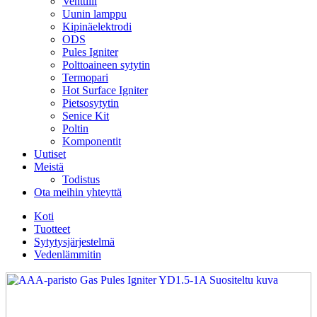
Venttiili
Uunin lamppu
Kipinäelektrodi
ODS
Pules Igniter
Polttoaineen sytytin
Termopari
Hot Surface Igniter
Pietsosytytin
Senice Kit
Poltin
Komponentit
Uutiset
Meistä
Todistus
Ota meihin yhteyttä
Koti
Tuotteet
Sytytysjärjestelmä
Vedenlämmitin