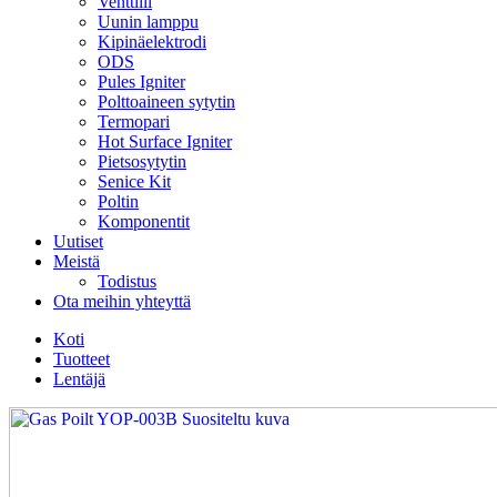
Venttiili
Uunin lamppu
Kipinäelektrodi
ODS
Pules Igniter
Polttoaineen sytytin
Termopari
Hot Surface Igniter
Pietsosytytin
Senice Kit
Poltin
Komponentit
Uutiset
Meistä
Todistus
Ota meihin yhteyttä
Koti
Tuotteet
Lentäjä