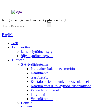
Ningbo Yongshen Electric Appliance Co.,Ltd.
English
Koti
Tähti tuotteet
kaasukäyttöinen sytytin
öljykäyttöinen sytytin
Tuotteet
Sytytysjärjestelmä
Polttoaine Rakennuslämmitin
Kaasutakka
GasFire Pit
Kotitalouksien ruoanlaitto kaasulaitteet
Kaasulaitteet ulkokäyttöön ruoanlaittoon
Pation lämmittimet
Pihviuuni
Vedenlämmitin
Lentäjä