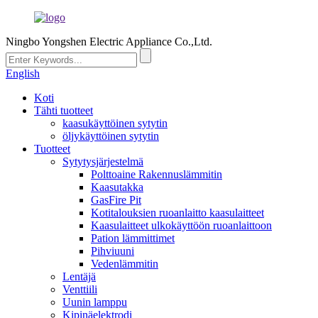
Ningbo Yongshen Electric Appliance Co.,Ltd.
English
Koti
Tähti tuotteet
kaasukäyttöinen sytytin
öljykäyttöinen sytytin
Tuotteet
Sytytysjärjestelmä
Polttoaine Rakennuslämmitin
Kaasutakka
GasFire Pit
Kotitalouksien ruoanlaitto kaasulaitteet
Kaasulaitteet ulkokäyttöön ruoanlaittoon
Pation lämmittimet
Pihviuuni
Vedenlämmitin
Lentäjä
Venttiili
Uunin lamppu
Kipinäelektrodi