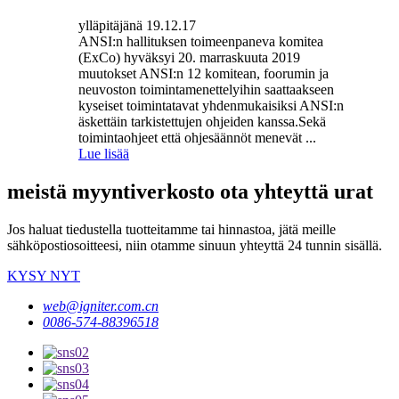
ylläpitäjänä 19.12.17
ANSI:n hallituksen toimeenpaneva komitea
(ExCo) hyväksyi 20. marraskuuta 2019
muutokset ANSI:n 12 komitean, foorumin ja
neuvoston toimintamenettelyihin saattaakseen
kyseiset toimintatavat yhdenmukaisiksi ANSI:n
äskettäin tarkistettujen ohjeiden kanssa.Sekä
toimintaohjeet että ohjesäännöt menevät ...
Lue lisää
meistä myyntiverkosto ota yhteyttä urat
Jos haluat tiedustella tuotteitamme tai hinnastoa, jätä meille
sähköpostiosoitteesi, niin otamme sinuun yhteyttä 24 tunnin sisällä.
KYSY NYT
web@igniter.com.cn
0086-574-88396518