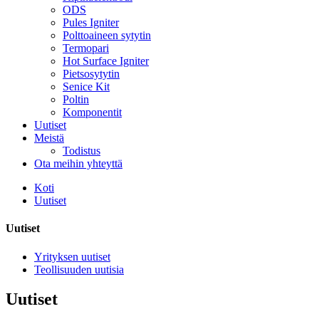
ODS
Pules Igniter
Polttoaineen sytytin
Termopari
Hot Surface Igniter
Pietsosytytin
Senice Kit
Poltin
Komponentit
Uutiset
Meistä
Todistus
Ota meihin yhteyttä
Koti
Uutiset
Uutiset
Yrityksen uutiset
Teollisuuden uutisia
Uutiset