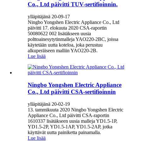
Co., Ltd päivitti TUV-sertifioinnin.
ylläpitäjänä 20-09-17
Ningbo Yongshen Electric Appliance Co., Ltd
päivitti 17. elokuuta 2020 CSA-raportin
50080622 002 lisätäkseen uusia
polttoainesytytinmalleja YAO220-2BC, joissa
käytetään uutta koteloa, joka perustuu
alkuperäiseen malliin YAO220-2B.
Lue lisää
Ningbo Yongshen Electric Appliance
Co., Ltd päivitti CSA-sertifioinnin
ylläpitäjänä 20-02-19
13. tammikuuta 2020 Ningbo Yongshen Electric
Appliance Co., Ltd päivitti CSA-raportin
1610337 lisätäkseen uusia malleja YD1.5-1P,
YD1.5-2P, YD1.5-1AP, YD1.5-2AP, jotka
käyttävät uutta painiketta painamalla.
Lue lisää