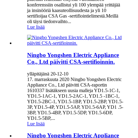
konferenssiin osallistui yli 100 ylempää yrittäjää
ja insinööriä kaasuteollisuudesta ja yli 10
sertifioijaa CSA Gas -sertifiointielimestä.Meillä
oli täysi tiedonvaihto...
Lue lisää
Ningbo Yongshen Electric Appliance
Co., Ltd päivitti CSA-sertifioinnin.
ylläpitäjänä 20-12-10
17. marraskuuta 2020 Ningbo Yongshen Electric
Appliance Co., Ltd päivitti CSA-raportin
1610337 lisätäkseen uusia malleja YD1.5-1C-1,
YD1.5-1AC-1, YD1.5-2AC-1, YD1.5 -1BC-1,
YD1.5-2BC-1, YD1.5-1BP, YD1.5-2BP, YD1.5-
3P, YD1.5-4P, YD1.5-5AP, YD1.5-6AP, YD1 .5-
3BP, YD1.5-4BP, YD1.5-5DP, YD1.5-6DP,
YD1.5-5BP,...
Lue lisää
Ningbo Yongshen Electric Appliance