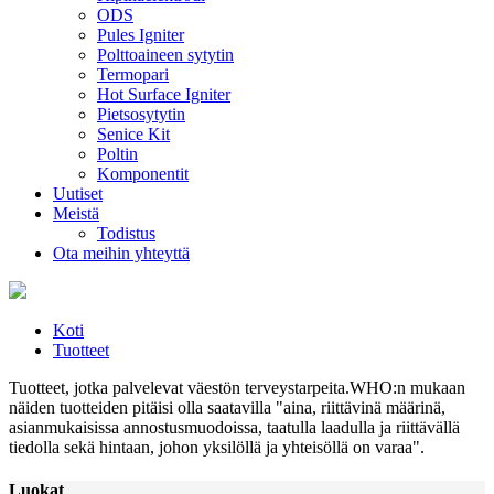
ODS
Pules Igniter
Polttoaineen sytytin
Termopari
Hot Surface Igniter
Pietsosytytin
Senice Kit
Poltin
Komponentit
Uutiset
Meistä
Todistus
Ota meihin yhteyttä
Koti
Tuotteet
Tuotteet, jotka palvelevat väestön terveystarpeita.WHO:n mukaan
näiden tuotteiden pitäisi olla saatavilla "aina, riittävinä määrinä,
asianmukaisissa annostusmuodoissa, taatulla laadulla ja riittävällä
tiedolla sekä hintaan, johon yksilöllä ja yhteisöllä on varaa".
Luokat