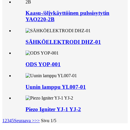
Kaasu-/öljykäyttöinen pulssisytytin
YAO220-2B
SÄHKÖELEKTRODI DHZ-01
ODS YOP-001
Uunin lamppu YL007-01
Piezo Igniter YJ-1 YJ-2
1
2
3
4
5
Seuraava >
>>
Sivu 1/5