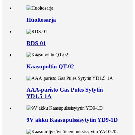
Huoltosarja
RDS-01
Kaasupoltin QT-02
AAA-paristo Gas Pules Sytytin
YD1.5-1A
9V akku Kaasupulssisytytin YD9-1D