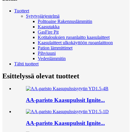
Tuotteet
Sytytysjärjestelmä
Polttoaine Rakennuslämmitin
Kaasutakka
GasFire Pit
Kotitalouksien ruoanlaitto kaasulaitteet
Kaasulaitteet ulkokäyttöön ruoanlaittoon
Pation lämmittimet
Pihviuuni
Vedenlämmitin
Tähti tuotteet
Esittelyssä olevat tuotteet
AA-paristo Kaasupulssit Ignite...
AA-paristo Kaasupulssit Ignite...