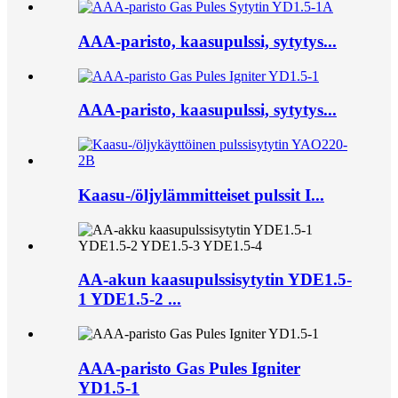
AAA-paristo, kaasupulssi, sytytys...
AAA-paristo, kaasupulssi, sytytys...
Kaasu-/öljylämmitteiset pulssit I...
AA-akun kaasupulssisytytin YDE1.5-
1 YDE1.5-2 ...
AAA-paristo Gas Pules Igniter
YD1.5-1