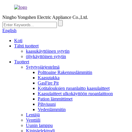
Ningbo Yongshen Electric Appliance Co.,Ltd.
English
Koti
Tähti tuotteet
kaasukäyttöinen sytytin
öljykäyttöinen sytytin
Tuotteet
Sytytysjärjestelmä
Polttoaine Rakennuslämmitin
Kaasutakka
GasFire Pit
Kotitalouksien ruoanlaitto kaasulaitteet
Kaasulaitteet ulkokäyttöön ruoanlaittoon
Pation lämmittimet
Pihviuuni
Vedenlämmitin
Lentäjä
Venttiili
Uunin lamppu
Kipinäelektrodi