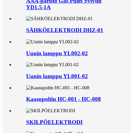
AAA-paristo Gas Pules Sytytin
YD1.5-1A
SÄHKÖELEKTRODI DHZ-01
Uunin lamppu YL002-02
Uunin lamppu YL001-02
Kaasupoltin HC-001 - HC-008
SKILPÖELEKTRODI