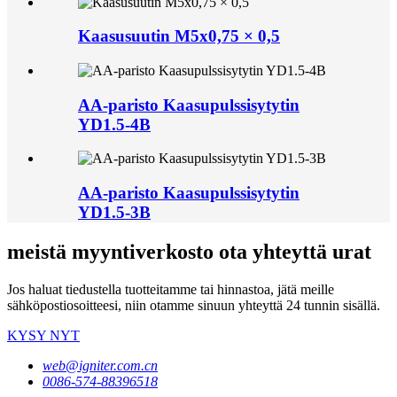
Kaasusuutin M5x0,75 × 0,5
AA-paristo Kaasupulssisytytin
YD1.5-4B
AA-paristo Kaasupulssisytytin
YD1.5-3B
meistä myyntiverkosto ota yhteyttä urat
Jos haluat tiedustella tuotteitamme tai hinnastoa, jätä meille
sähköpostiosoitteesi, niin otamme sinuun yhteyttä 24 tunnin sisällä.
KYSY NYT
web@igniter.com.cn
0086-574-88396518