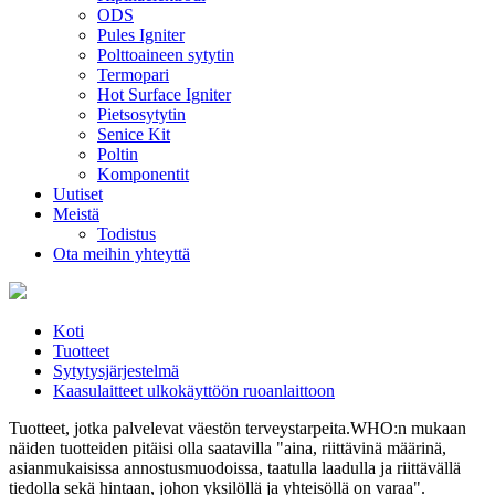
ODS
Pules Igniter
Polttoaineen sytytin
Termopari
Hot Surface Igniter
Pietsosytytin
Senice Kit
Poltin
Komponentit
Uutiset
Meistä
Todistus
Ota meihin yhteyttä
Koti
Tuotteet
Sytytysjärjestelmä
Kaasulaitteet ulkokäyttöön ruoanlaittoon
Tuotteet, jotka palvelevat väestön terveystarpeita.WHO:n mukaan
näiden tuotteiden pitäisi olla saatavilla "aina, riittävinä määrinä,
asianmukaisissa annostusmuodoissa, taatulla laadulla ja riittävällä
tiedolla sekä hintaan, johon yksilöllä ja yhteisöllä on varaa".