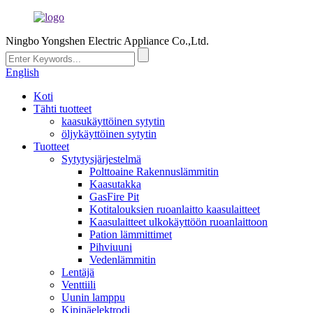
Ningbo Yongshen Electric Appliance Co.,Ltd.
English
Koti
Tähti tuotteet
kaasukäyttöinen sytytin
öljykäyttöinen sytytin
Tuotteet
Sytytysjärjestelmä
Polttoaine Rakennuslämmitin
Kaasutakka
GasFire Pit
Kotitalouksien ruoanlaitto kaasulaitteet
Kaasulaitteet ulkokäyttöön ruoanlaittoon
Pation lämmittimet
Pihviuuni
Vedenlämmitin
Lentäjä
Venttiili
Uunin lamppu
Kipinäelektrodi