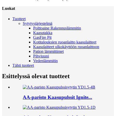
Luokat
Tuotteet
Sytytysjärjestelmä
Polttoaine Rakennuslämmitin
Kaasutakka
GasFire Pit
Kotitalouksien ruoanlaitto kaasulaitteet
Kaasulaitteet ulkokäyttöön ruoanlaittoon
Pation lämmittimet
Pihviuuni
Vedenlämmitin
Tähti tuotteet
Esittelyssä olevat tuotteet
AA-paristo Kaasupulssit Ignite...