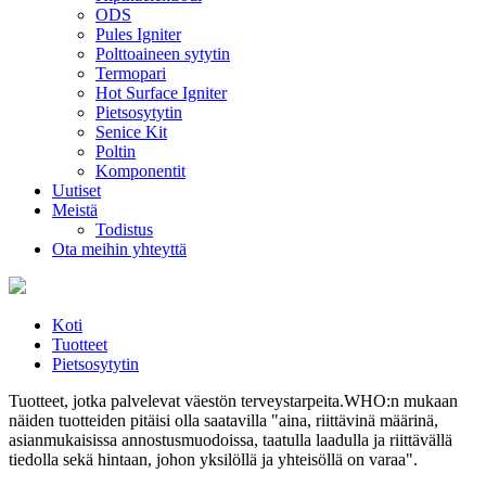
ODS
Pules Igniter
Polttoaineen sytytin
Termopari
Hot Surface Igniter
Pietsosytytin
Senice Kit
Poltin
Komponentit
Uutiset
Meistä
Todistus
Ota meihin yhteyttä
Koti
Tuotteet
Pietsosytytin
Tuotteet, jotka palvelevat väestön terveystarpeita.WHO:n mukaan
näiden tuotteiden pitäisi olla saatavilla "aina, riittävinä määrinä,
asianmukaisissa annostusmuodoissa, taatulla laadulla ja riittävällä
tiedolla sekä hintaan, johon yksilöllä ja yhteisöllä on varaa".