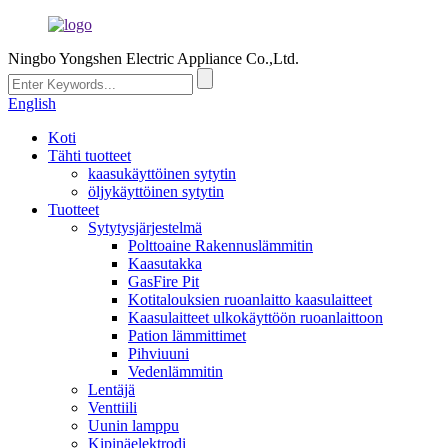
Ningbo Yongshen Electric Appliance Co.,Ltd.
English
Koti
Tähti tuotteet
kaasukäyttöinen sytytin
öljykäyttöinen sytytin
Tuotteet
Sytytysjärjestelmä
Polttoaine Rakennuslämmitin
Kaasutakka
GasFire Pit
Kotitalouksien ruoanlaitto kaasulaitteet
Kaasulaitteet ulkokäyttöön ruoanlaittoon
Pation lämmittimet
Pihviuuni
Vedenlämmitin
Lentäjä
Venttiili
Uunin lamppu
Kipinäelektrodi