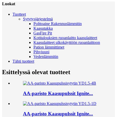
Luokat
Tuotteet
Sytytysjärjestelmä
Polttoaine Rakennuslämmitin
Kaasutakka
GasFire Pit
Kotitalouksien ruoanlaitto kaasulaitteet
Kaasulaitteet ulkokäyttöön ruoanlaittoon
Pation lämmittimet
Pihviuuni
Vedenlämmitin
Tähti tuotteet
Esittelyssä olevat tuotteet
AA-paristo Kaasupulssit Ignite...
AA-paristo Kaasupulssit Ignite...