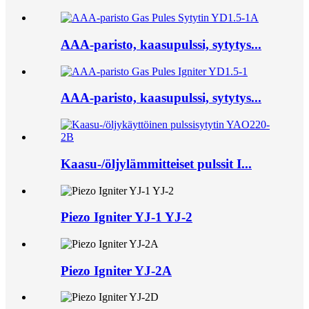
AAA-paristo, kaasupulssi, sytytys...
AAA-paristo, kaasupulssi, sytytys...
Kaasu-/öljylämmitteiset pulssit I...
Piezo Igniter YJ-1 YJ-2
Piezo Igniter YJ-2A