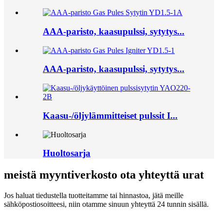
AAA-paristo, kaasupulssi, sytytys...
AAA-paristo, kaasupulssi, sytytys...
Kaasu-/öljylämmitteiset pulssit I...
Huoltosarja
meistä myyntiverkosto ota yhteyttä urat
Jos haluat tiedustella tuotteitamme tai hinnastoa, jätä meille
sähköpostiosoitteesi, niin otamme sinuun yhteyttä 24 tunnin sisällä.