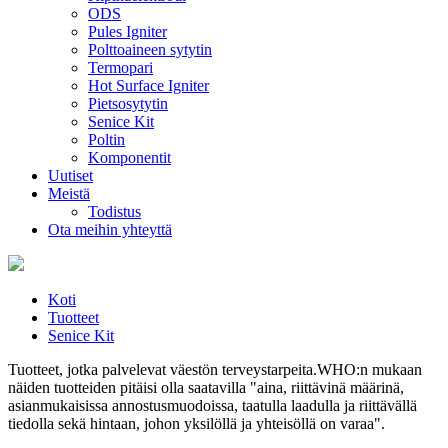
ODS
Pules Igniter
Polttoaineen sytytin
Termopari
Hot Surface Igniter
Pietsosytytin
Senice Kit
Poltin
Komponentit
Uutiset
Meistä
Todistus
Ota meihin yhteyttä
Koti
Tuotteet
Senice Kit
Tuotteet, jotka palvelevat väestön terveystarpeita.WHO:n mukaan
näiden tuotteiden pitäisi olla saatavilla "aina, riittävinä määrinä,
asianmukaisissa annostusmuodoissa, taatulla laadulla ja riittävällä
tiedolla sekä hintaan, johon yksilöllä ja yhteisöllä on varaa".