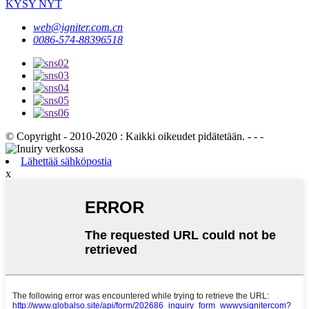
KYSY NYT
web@igniter.com.cn
0086-574-88396518
© Copyright - 2010-2020 : Kaikki oikeudet pidätetään. - - -
Lähettää sähköpostia
x