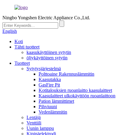
Ningbo Yongshen Electric Appliance Co.,Ltd.
English
Koti
Tähti tuotteet
kaasukäyttöinen sytytin
öljykäyttöinen sytytin
Tuotteet
Sytytysjärjestelmä
Polttoaine Rakennuslämmitin
Kaasutakka
GasFire Pit
Kotitalouksien ruoanlaitto kaasulaitteet
Kaasulaitteet ulkokäyttöön ruoanlaittoon
Pation lämmittimet
Pihviuuni
Vedenlämmitin
Lentäjä
Venttiili
Uunin lamppu
Kipinäelektrodi