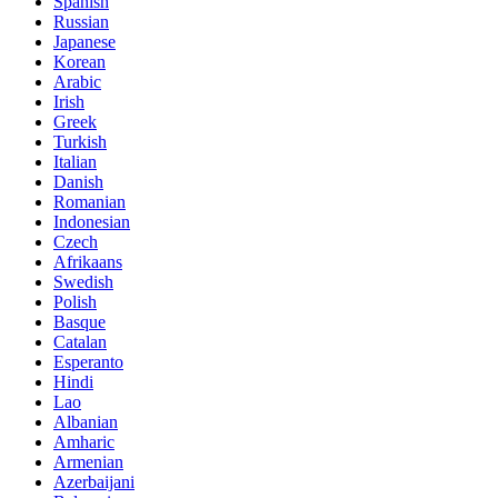
Spanish
Russian
Japanese
Korean
Arabic
Irish
Greek
Turkish
Italian
Danish
Romanian
Indonesian
Czech
Afrikaans
Swedish
Polish
Basque
Catalan
Esperanto
Hindi
Lao
Albanian
Amharic
Armenian
Azerbaijani