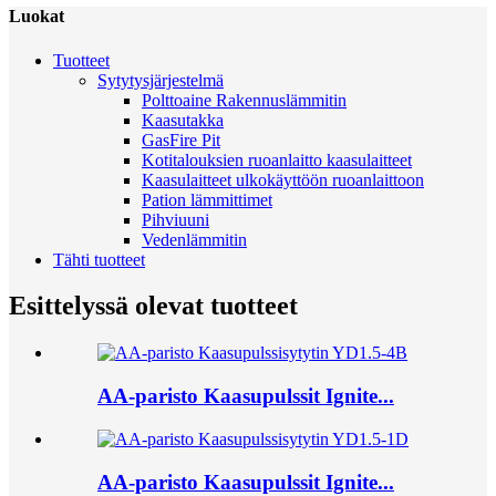
Luokat
Tuotteet
Sytytysjärjestelmä
Polttoaine Rakennuslämmitin
Kaasutakka
GasFire Pit
Kotitalouksien ruoanlaitto kaasulaitteet
Kaasulaitteet ulkokäyttöön ruoanlaittoon
Pation lämmittimet
Pihviuuni
Vedenlämmitin
Tähti tuotteet
Esittelyssä olevat tuotteet
AA-paristo Kaasupulssit Ignite...
AA-paristo Kaasupulssit Ignite...