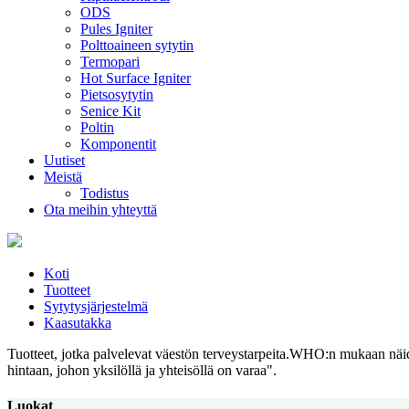
ODS
Pules Igniter
Polttoaineen sytytin
Termopari
Hot Surface Igniter
Pietsosytytin
Senice Kit
Poltin
Komponentit
Uutiset
Meistä
Todistus
Ota meihin yhteyttä
Koti
Tuotteet
Sytytysjärjestelmä
Kaasutakka
Tuotteet, jotka palvelevat väestön terveystarpeita.WHO:n mukaan näiden 
hintaan, johon yksilöllä ja yhteisöllä on varaa".
Luokat