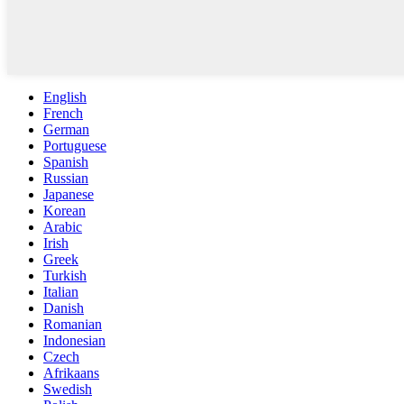
English
French
German
Portuguese
Spanish
Russian
Japanese
Korean
Arabic
Irish
Greek
Turkish
Italian
Danish
Romanian
Indonesian
Czech
Afrikaans
Swedish