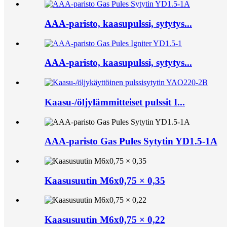
AAA-paristo, kaasupulssi, sytytys...
AAA-paristo, kaasupulssi, sytytys...
Kaasu-/öljylämmitteiset pulssit I...
AAA-paristo Gas Pules Sytytin YD1.5-1A
Kaasusuutin M6x0,75 × 0,35
Kaasusuutin M6x0,75 × 0,22