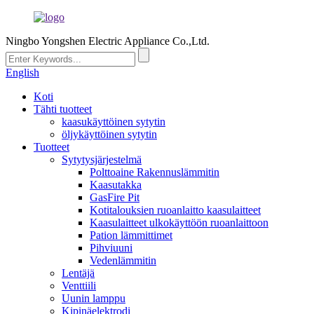
Ningbo Yongshen Electric Appliance Co.,Ltd.
English
Koti
Tähti tuotteet
kaasukäyttöinen sytytin
öljykäyttöinen sytytin
Tuotteet
Sytytysjärjestelmä
Polttoaine Rakennuslämmitin
Kaasutakka
GasFire Pit
Kotitalouksien ruoanlaitto kaasulaitteet
Kaasulaitteet ulkokäyttöön ruoanlaittoon
Pation lämmittimet
Pihviuuni
Vedenlämmitin
Lentäjä
Venttiili
Uunin lamppu
Kipinäelektrodi