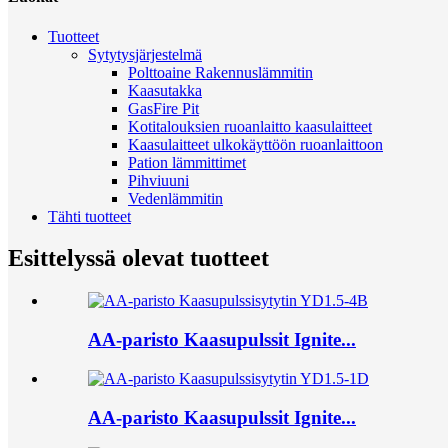
Tuotteet
Sytytysjärjestelmä
Polttoaine Rakennuslämmitin
Kaasutakka
GasFire Pit
Kotitalouksien ruoanlaitto kaasulaitteet
Kaasulaitteet ulkokäyttöön ruoanlaittoon
Pation lämmittimet
Pihviuuni
Vedenlämmitin
Tähti tuotteet
Esittelyssä olevat tuotteet
AA-paristo Kaasupulssit Ignite...
AA-paristo Kaasupulssit Ignite...