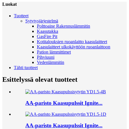
Luokat
Tuotteet
Sytytysjärjestelmä
Polttoaine Rakennuslämmitin
Kaasutakka
GasFire Pit
Kotitalouksien ruoanlaitto kaasulaitteet
Kaasulaitteet ulkokäyttöön ruoanlaittoon
Pation lämmittimet
Pihviuuni
Vedenlämmitin
Tähti tuotteet
Esittelyssä olevat tuotteet
AA-paristo Kaasupulssit Ignite...
AA-paristo Kaasupulssit Ignite...