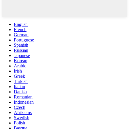
English
French
German
Portuguese
Spanish
Russian
Japanese
Korean
Arabic
Irish
Greek
Turkish
Italian
Danish
Romanian
Indonesian
Czech
Afrikaans
Swedish
Polish
Basque