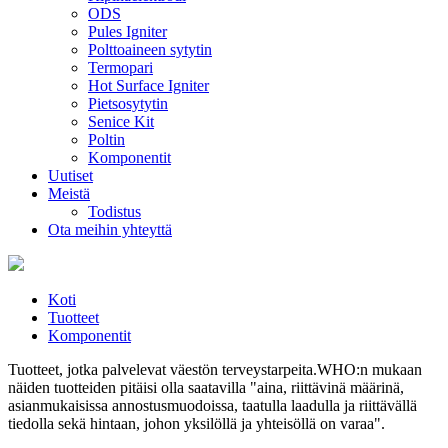
ODS
Pules Igniter
Polttoaineen sytytin
Termopari
Hot Surface Igniter
Pietsosytytin
Senice Kit
Poltin
Komponentit
Uutiset
Meistä
Todistus
Ota meihin yhteyttä
Koti
Tuotteet
Komponentit
Tuotteet, jotka palvelevat väestön terveystarpeita.WHO:n mukaan
näiden tuotteiden pitäisi olla saatavilla "aina, riittävinä määrinä,
asianmukaisissa annostusmuodoissa, taatulla laadulla ja riittävällä
tiedolla sekä hintaan, johon yksilöllä ja yhteisöllä on varaa".