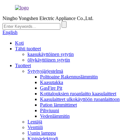
Ningbo Yongshen Electric Appliance Co.,Ltd.
English
Koti
Tähti tuotteet
kaasukäyttöinen sytytin
öljykäyttöinen sytytin
Tuotteet
Sytytysjärjestelmä
Polttoaine Rakennuslämmitin
Kaasutakka
GasFire Pit
Kotitalouksien ruoanlaitto kaasulaitteet
Kaasulaitteet ulkokäyttöön ruoanlaittoon
Pation lämmittimet
Pihviuuni
Vedenlämmitin
Lentäjä
Venttiili
Uunin lamppu
Kipinäelektrodi