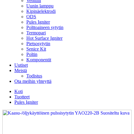
Venttiili
Uunin lamppu
Kipinäelektrodi
ODS
Pules Igniter
Polttoaineen sytytin
Termopari
Hot Surface Igniter
Pietsosytytin
Senice Kit
Poltin
Komponentit
Uutiset
Meistä
Todistus
Ota meihin yhteyttä
Koti
Tuotteet
Pules Igniter