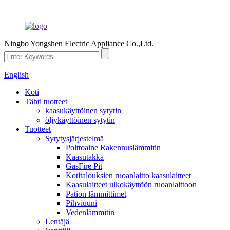
Ningbo Yongshen Electric Appliance Co.,Ltd.
English
Koti
Tähti tuotteet
kaasukäyttöinen sytytin
öljykäyttöinen sytytin
Tuotteet
Sytytysjärjestelmä
Polttoaine Rakennuslämmitin
Kaasutakka
GasFire Pit
Kotitalouksien ruoanlaitto kaasulaitteet
Kaasulaitteet ulkokäyttöön ruoanlaittoon
Pation lämmittimet
Pihviuuni
Vedenlämmitin
Lentäjä